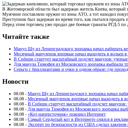
В Житомирской области был задержан житель Киева, который 
Мужчине поставляли оружие из зоны АТО, а тот находил покуп
Преступник был задержан во время того, как пытался продать 
Перед этим торговец уже продал две боевые гранаты РГД-5 по 
Читайте также
Манул Шу из Ленинградского зоопарка начал набирать вес 
Месячный мануленок впервые начал выходить в вольер в
В Сибири стартует масштабный подсчет манулов: ученые
Для манула Тимофея из Московского зоопарка выбрали тр
Серьги с бриллиантами и очки в одном образе: где прохо
Новости
08.08
-
Манул Шу из Ленинградского зоопарка начал набира
08.08
-
Месячный мануленок впервые начал выходить в в
08.08
-
В Сибири стартует масштабный подсчет манулов: 
08.08
-
Для манула Тимофея из Московского зоопарка выб
08.08
-
«Кот-наперсточник» покорил Интернет
08.08
-
Самый Сердитый кот в Интернете снялся в реклам
08.08
-
Эксперт по безопасности из США сделал хакером 