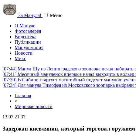
За Манула!
Меню
О Мануле
Фотогалерея
Видеотека
Публикации
Мануломания
Новости
Микс
[07:44]
Манул Шу из Ленинградского зоопарка начал набирать вес
[07:41]
Месячный мануленок впервые начал выходить в вольер 
[07:39]
В Сибири стартует масштабный подсчет манулов: учены
[07:34]
Для манула Тимофея из Московского зоопарка выбрали т
Главная
>
Мировые новости
13.07 21:37
Задержан киевлянин, который торговал оружием