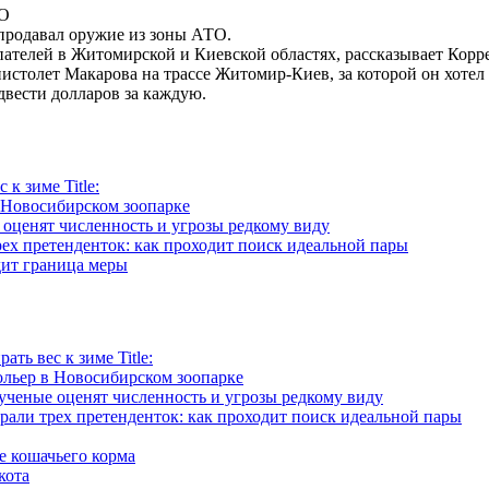
продавал оружие из зоны АТО.
ателей в Житомирской и Киевской областях, рассказывает Корр
пистолет Макарова на трассе Житомир-Киев, за которой он хотел
двести долларов за каждую.
к зиме Title:
 Новосибирском зоопарке
 оценят численность и угрозы редкому виду
ех претенденток: как проходит поиск идеальной пары
дит граница меры
ть вес к зиме Title:
ольер в Новосибирском зоопарке
ученые оценят численность и угрозы редкому виду
рали трех претенденток: как проходит поиск идеальной пары
е кошачьего корма
кота