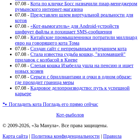
07.08
-
Кота по кличке Босс назначили пиар-менеджером
румынского интернет-магазина
07.08
-
Представлен шлем виртуальной реальности для
котов
07.08
-
«Кот-вымогатель» для Android-устройств
шифрует файлы и похищает SMS-сообщения
07.08
-
Китайские промышленники потратили миллиард
евро на говорящего кота Тома
07.08
-
Создан сайт с непрерывным мурчанием кота
07.08
-
Стала известна судьба кошки, "взломавшей"
прилавок с колбасой в Киеве
07.08
-
Слепая кошка Изабелла ушла на пенсию и ищет
новых хозяев
07.08
-
Серьги с бриллиантами и очки в одном образе:
где проходит граница меры
07.08
-
Кадровое делопроизводство: путь к успешной
карьере
🐾
Погладить кота
Погладь его прямо сейчас
Кот-рыболов
© 2009-2026, «За Манула». Все права защищены.
Карта сайта
|
Политика конфиденциальности
|
Правила