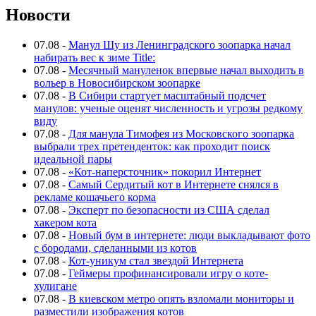
Новости
07.08
-
Манул Шу из Ленинградского зоопарка начал
набирать вес к зиме Title:
07.08
-
Месячный мануленок впервые начал выходить в
вольер в Новосибирском зоопарке
07.08
-
В Сибири стартует масштабный подсчет
манулов: ученые оценят численность и угрозы редкому
виду
07.08
-
Для манула Тимофея из Московского зоопарка
выбрали трех претенденток: как проходит поиск
идеальной пары
07.08
-
«Кот-наперсточник» покорил Интернет
07.08
-
Самый Сердитый кот в Интернете снялся в
рекламе кошачьего корма
07.08
-
Эксперт по безопасности из США сделал
хакером кота
07.08
-
Новый бум в интернете: люди выкладывают фото
с бородами, сделанными из котов
07.08
-
Кот-уникум стал звездой Интернета
07.08
-
Геймеры профинансировали игру о коте-
хулигане
07.08
-
В киевском метро опять взломали мониторы и
разместили изображения котов