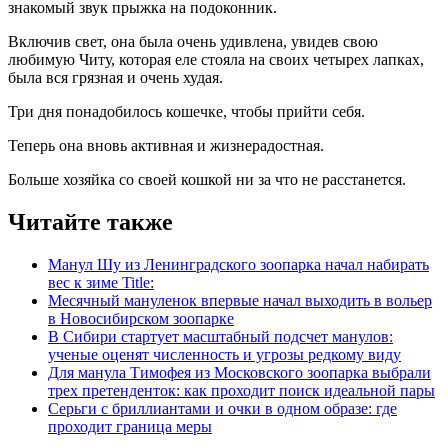
знакомый звук прыжка на подоконник.
Включив свет, она была очень удивлена, увидев свою
любимую Читу, которая еле стояла на своих четырех лапках,
была вся грязная и очень худая.
Три дня понадобилось кошечке, чтобы прийти себя.
Теперь она вновь активная и жизнерадостная.
Больше хозяйка со своей кошкой ни за что не расстанется.
Читайте также
Манул Шу из Ленинградского зоопарка начал набирать
вес к зиме Title:
Месячный мануленок впервые начал выходить в вольер
в Новосибирском зоопарке
В Сибири стартует масштабный подсчет манулов:
ученые оценят численность и угрозы редкому виду
Для манула Тимофея из Московского зоопарка выбрали
трех претенденток: как проходит поиск идеальной пары
Серьги с бриллиантами и очки в одном образе: где
проходит граница меры