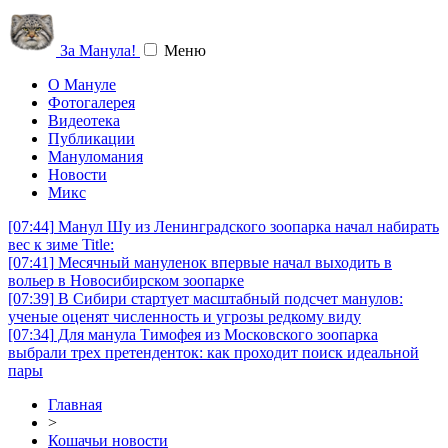
За Манула!
Меню
О Мануле
Фотогалерея
Видеотека
Публикации
Мануломания
Новости
Микс
[07:44]
Манул Шу из Ленинградского зоопарка начал набирать
вес к зиме Title:
[07:41]
Месячный мануленок впервые начал выходить в
вольер в Новосибирском зоопарке
[07:39]
В Сибири стартует масштабный подсчет манулов:
ученые оценят численность и угрозы редкому виду
[07:34]
Для манула Тимофея из Московского зоопарка
выбрали трех претенденток: как проходит поиск идеальной
пары
Главная
>
Кошачьи новости