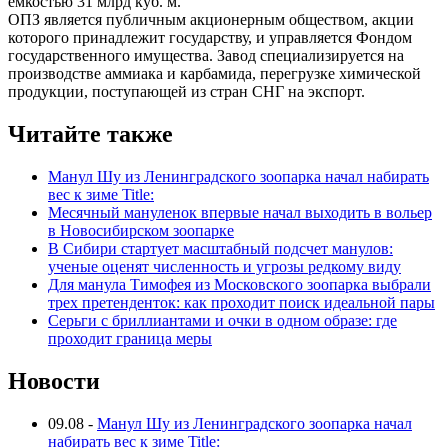
емкостью 31 млрд куб. м.
ОПЗ является публичным акционерным обществом, акции
которого принадлежит государству, и управляется Фондом
государственного имущества. Завод специализируется на
производстве аммиака и карбамида, перегрузке химической
продукции, поступающей из стран СНГ на экспорт.
Читайте также
Манул Шу из Ленинградского зоопарка начал набирать
вес к зиме Title:
Месячный мануленок впервые начал выходить в вольер
в Новосибирском зоопарке
В Сибири стартует масштабный подсчет манулов:
ученые оценят численность и угрозы редкому виду
Для манула Тимофея из Московского зоопарка выбрали
трех претенденток: как проходит поиск идеальной пары
Серьги с бриллиантами и очки в одном образе: где
проходит граница меры
Новости
09.08
-
Манул Шу из Ленинградского зоопарка начал
набирать вес к зиме Title: