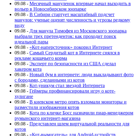
09.08
-
Месячный мануленок впервые начал выходить в
вольер в Новосибирском зоопарке
09.08
-
В Сибири стартует масштабный подсчет
манулов: ученые оценят численность и угрозы редкому
виду
09.08
-
Для манула Тимофея из Московского зоопарка
выбрали трех претенденток: как проходит поиск
идеальной пары
09.08
-
«Кот-наперсточник» покорил Интернет
09.08
-
Самый Сердитый кот в Интернете снялся в
рекламе кошачьего корма
09.08
-
Эксперт по безопасности из США сделал
хакером кота
09.08
-
Новый бум в интернете: люди выкладывают фото
с бородами, сделанными из котов
09.08
-
Кот-уникум стал звездой Интернета
09.08
-
Геймеры профинансировали игру о коте-
хулигане
09.08
-
В киевском метро опять взломали мониторы и
разместили изображения котов
09.08
-
Кота по кличке Босс назначили пиар-менеджером
румынского интернет-магазина
09.08
-
Представлен шлем виртуальной реальности для
котов
09.08
-
«Кот-вымогатель» для Android-устройств