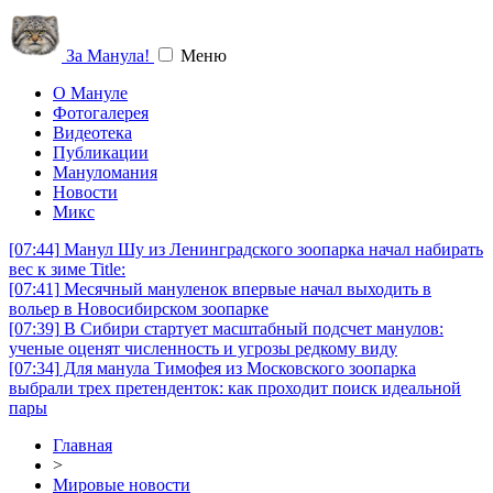
За Манула!
Меню
О Мануле
Фотогалерея
Видеотека
Публикации
Мануломания
Новости
Микс
[07:44]
Манул Шу из Ленинградского зоопарка начал набирать
вес к зиме Title:
[07:41]
Месячный мануленок впервые начал выходить в
вольер в Новосибирском зоопарке
[07:39]
В Сибири стартует масштабный подсчет манулов:
ученые оценят численность и угрозы редкому виду
[07:34]
Для манула Тимофея из Московского зоопарка
выбрали трех претенденток: как проходит поиск идеальной
пары
Главная
>
Мировые новости