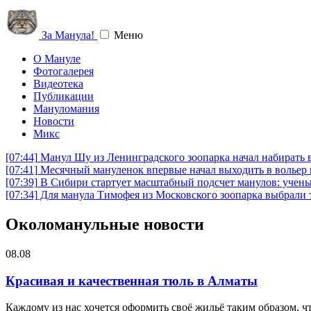
За Манула!
Меню
О Мануле
Фотогалерея
Видеотека
Публикации
Мануломания
Новости
Микс
[07:44]
Манул Шу из Ленинградского зоопарка начал набирать вес
[07:41]
Месячный мануленок впервые начал выходить в вольер 
[07:39]
В Сибири стартует масштабный подсчет манулов: учены
[07:34]
Для манула Тимофея из Московского зоопарка выбрали т
Околоманульные новости
08.08
Красивая и качественная тюль в Алматы
Каждому из нас хочется оформить своё жильё таким образом, ч