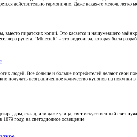
реться действительно гармонично. Даже какая-то мелочь легко м
ы, вместо пиратских копий. Это касается и нашумевшего майнкр
го реселлера рунета. "Minecraft" – это видеоигра, которая была 
г
гих людей. Все больше и больше потребителей делают свои пок
у можно получать неограниченное количество купонов на покупки
тира, дом, склад, или даже улица, свет искусственный свет нуж
 1879 году, на светодиодное освещение.
атуре