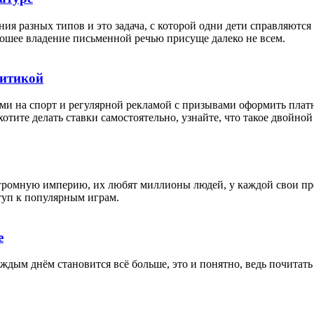
я разных типов и это задача, с которой одни дети справляются 
рошее владение письменной речью присуще далеко не всем.
литикой
ками на спорт и регулярной рекламой с призывами оформить пла
тите делать ставки самостоятельно, узнайте, что такое двойной 
огромную империю, их любят миллионы людей, у каждой свои пре
туп к популярным играм.
е
аждым днём становится всё больше, это и понятно, ведь почитать