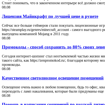
Стоит понимать, что в законченном интерьере всё должно смот
08.08
Лицензия Майнкрафт по лучшей цене в рунете
Сейчас все больше геймеров стали покупать лицензионные игр
https://steamplay.ru/genres/minecraft_account - самого выгодно
выпущена компанией Mojang в 2011 году.
08.08
Промокоды - способ сохранить до 80% своих дене
Сегодня интернет-шопинг стал неотъемлемой частью жизни мно
такого сайта, как https://zenpromokod.ru/, благодаря котором
промокоды.
08.08
Качественное светодиодное освещение помещений
Освещение очень важно в любом помещении, будь то офис, квар
переходить с ламп накаливания, которые были придуманы еще в
08.08
Помощь в написании сочинений по русской литер