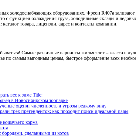
урных холодоснабжающих оборудованиях. Фреон R407a заливают
то с функцией охлаждения груза, холодильные склады и ледовые
 каталог товара, лицензии, адрес и контакты компании.
бываться! Самые различные варианты жилья элит – класса в лу
илье по самым выгодным ценам, быстрое оформление всех необх
ть вес к зиме Title:
ольер в Новосибирском зоопарке
ученые оценят численность и угрозы редкому виду
рали трех претенденток: как проходит поиск идеальной пары
е кошачьего корма
кота
 бородами, сделанными из котов