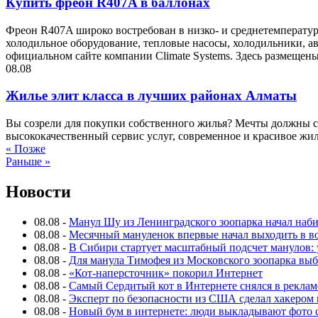
Купить фреон R407A в баллонах
Фреон R407A широко востребован в низко- и среднетемперат
холодильное оборудование, тепловые насосы, холодильники, ав
официальном сайте компании Climate Systems. Здесь размещены:
08.08
Жилье элит класса в лучших районах Алматы
Вы созрели для покупки собственного жилья? Мечты должны с
высококачественный сервис услуг, современное и красивое ж
« Позже
Раньше »
Новости
08.08
-
Манул Шу из Ленинградского зоопарка начал набира
08.08
-
Месячный мануленок впервые начал выходить в в
08.08
-
В Сибири стартует масштабный подсчет манулов: 
08.08
-
Для манула Тимофея из Московского зоопарка выб
08.08
-
«Кот-наперсточник» покорил Интернет
08.08
-
Самый Сердитый кот в Интернете снялся в реклам
08.08
-
Эксперт по безопасности из США сделал хакером 
08.08
-
Новый бум в интернете: люди выкладывают фото с