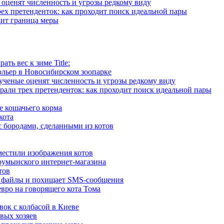
 оценят численность и угрозы редкому виду
ех претенденток: как проходит поиск идеальной пары
дит граница меры
ть вес к зиме Title:
ольер в Новосибирском зоопарке
ученые оценят численность и угрозы редкому виду
рали трех претенденток: как проходит поиск идеальной пары
е кошачьего корма
кота
 бородами, сделанными из котов
местили изображения котов
румынского интернет-магазина
тов
т файлы и похищает SMS-сообщения
ро на говорящего кота Тома
вок с колбасой в Киеве
вых хозяев