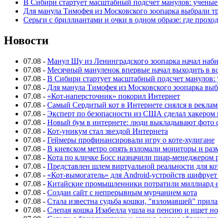
В Сибири стартует масштабный подсчет манулов: ученые
Для манула Тимофея из Московского зоопарка выбрали тр
Серьги с бриллиантами и очки в одном образе: где прохо
Новости
07.08
-
Манул Шу из Ленинградского зоопарка начал набира
07.08
-
Месячный мануленок впервые начал выходить в в
07.08
-
В Сибири стартует масштабный подсчет манулов: 
07.08
-
Для манула Тимофея из Московского зоопарка выб
07.08
-
«Кот-наперсточник» покорил Интернет
07.08
-
Самый Сердитый кот в Интернете снялся в реклам
07.08
-
Эксперт по безопасности из США сделал хакером 
07.08
-
Новый бум в интернете: люди выкладывают фото с
07.08
-
Кот-уникум стал звездой Интернета
07.08
-
Геймеры профинансировали игру о коте-хулигане
07.08
-
В киевском метро опять взломали мониторы и раз
07.08
-
Кота по кличке Босс назначили пиар-менеджером 
07.08
-
Представлен шлем виртуальной реальности для ко
07.08
-
«Кот-вымогатель» для Android-устройств шифруе
07.08
-
Китайские промышленники потратили миллиард ев
07.08
-
Создан сайт с непрерывным мурчанием кота
07.08
-
Стала известна судьба кошки, "взломавшей" прила
07.08
-
Слепая кошка Изабелла ушла на пенсию и ищет но