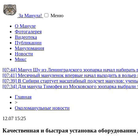
За Манула!
Меню
О Мануле
Фотогалерея
Видеотека
Публикации
Мануломания
Новости
Микс
[07:44]
Манул Шу из Ленинградского зоопарка начал набирать вес
[07:41]
Месячный мануленок впервые начал выходить в вольер 
[07:39]
В Сибири стартует масштабный подсчет манулов: учены
[07:34]
Для манула Тимофея из Московского зоопарка выбрали т
Главная
>
Околоманульные новости
12.07 15:25
Качественная и быстрая установка оборудования