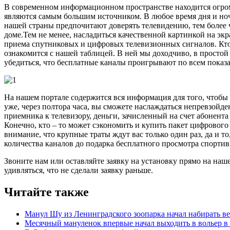
В современном информационном пространстве находится огром
являются самым большим источником. В любое время дня и но
нашей страны предпочитают доверять телевидению, тем более ч
доме.Тем не менее, насладиться качественной картинкой на эк
приема спутниковых и цифровых телевизионных сигналов. Кто –
ознакомится с нашей таблицей. В ней мы доходчиво, в простой
убедиться, что бесплатные каналы проигрывают по всем показат
На нашем портале содержится вся информация для того, чтобы 
уже, через полтора часа, вы сможете наслаждаться непревзойд
приемника к телевизору, деньги, зачисленный на счет абонент
Конечно, кто – то может сэкономить и купить пакет цифрового
внимание, что крупные траты ждут вас только один раз, да и 
количества каналов до подарка бесплатного просмотра спортив
Звоните нам или оставляйте заявку на установку прямо на на
удивляться, что не сделали заявку раньше.
Читайте также
Манул Шу из Ленинградского зоопарка начал набирать вес 
Месячный мануленок впервые начал выходить в вольер в