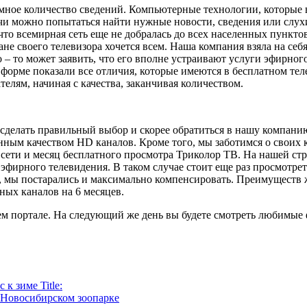
ное количество сведений. Компьютерные технологии, которые в
чи можно попытаться найти нужные новости, сведения или слух
то всемирная сеть еще не добралась до всех населенных пунктов.
ране своего телевизора хочется всем. Наша компания взяла на 
 то может заявить, что его вполне устраивают услуги эфирного 
 форме показали все отличия, которые имеются в бесплатном те
елям, начиная с качества, заканчивая количеством.
сделать правильный выбор и скорее обратиться в нашу компанию
енным качеством HD каналов. Кроме того, мы заботимся о своих 
а сети и месяц бесплатного просмотра Триколор ТВ. На нашей ст
 эфирного телевидения. В таком случае стоит еще раз просмотре
то, мы постарались и максимально компенсировать. Преимуществ
ных каналов на 6 месяцев.
шем портале. На следующий же день вы будете смотреть любимы
к зиме Title:
 Новосибирском зоопарке