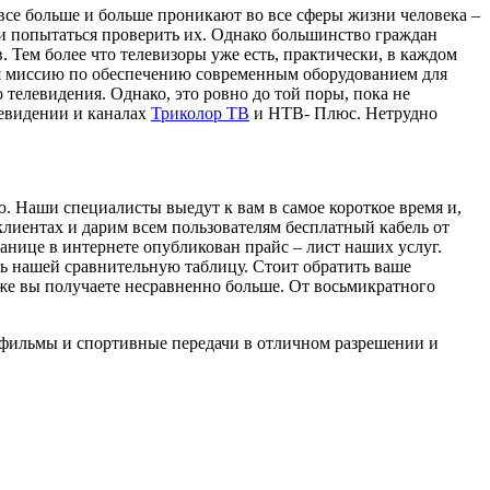
се больше и больше проникают во все сферы жизни человека –
и попытаться проверить их. Однако большинство граждан
 Тем более что телевизоры уже есть, практически, в каждом
себя миссию по обеспечению современным оборудованием для
телевидения. Однако, это ровно до той поры, пока не
левидении и каналах
Триколор ТВ
и НТВ- Плюс. Нетрудно
. Наши специалисты выедут к вам в самое короткое время и,
клиентах и дарим всем пользователям бесплатный кабель от
ранице в интернете опубликован прайс – лист наших услуг.
ть нашей сравнительную таблицу. Стоит обратить ваше
 же вы получаете несравненно больше. От восьмикратного
е фильмы и спортивные передачи в отличном разрешении и