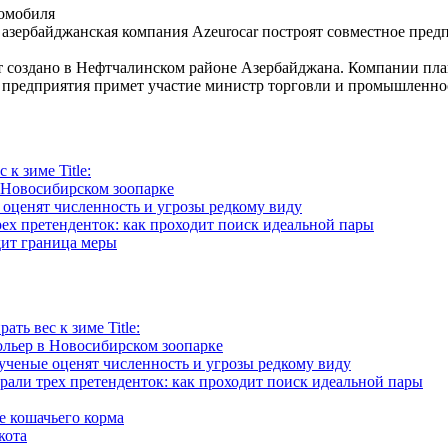
и азербайджанская компания Azeurocar построят совместное пред
ет создано в Нефтчалинском районе Азербайджана. Компании пл
а предприятия примет участие министр торговли и промышленно
к зиме Title:
 Новосибирском зоопарке
 оценят численность и угрозы редкому виду
ех претенденток: как проходит поиск идеальной пары
дит граница меры
ть вес к зиме Title:
ольер в Новосибирском зоопарке
ученые оценят численность и угрозы редкому виду
рали трех претенденток: как проходит поиск идеальной пары
е кошачьего корма
кота