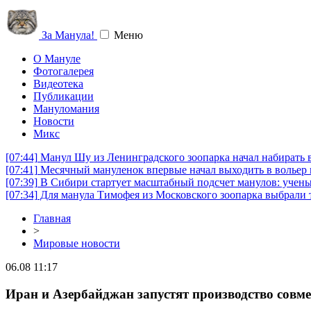
За Манула!
Меню
О Мануле
Фотогалерея
Видеотека
Публикации
Мануломания
Новости
Микс
[07:44]
Манул Шу из Ленинградского зоопарка начал набирать вес
[07:41]
Месячный мануленок впервые начал выходить в вольер 
[07:39]
В Сибири стартует масштабный подсчет манулов: учены
[07:34]
Для манула Тимофея из Московского зоопарка выбрали т
Главная
>
Мировые новости
06.08 11:17
Иран и Азербайджан запустят производство совм