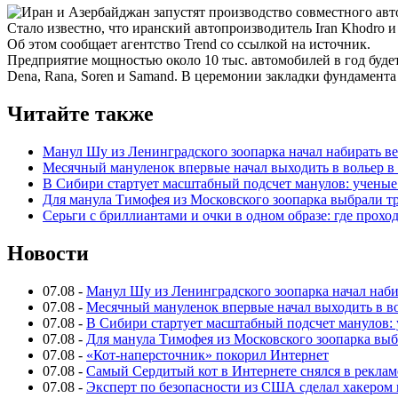
Стало известно, что иранский автопроизводитель Iran Khodro 
Об этом сообщает агентство Trend со ссылкой на источник.
Предприятие мощностью около 10 тыс. автомобилей в год буд
Dena, Rana, Soren и Samand. В церемонии закладки фундамент
Читайте также
Манул Шу из Ленинградского зоопарка начал набирать вес 
Месячный мануленок впервые начал выходить в вольер в
В Сибири стартует масштабный подсчет манулов: ученые
Для манула Тимофея из Московского зоопарка выбрали тр
Серьги с бриллиантами и очки в одном образе: где прохо
Новости
07.08
-
Манул Шу из Ленинградского зоопарка начал набира
07.08
-
Месячный мануленок впервые начал выходить в в
07.08
-
В Сибири стартует масштабный подсчет манулов: 
07.08
-
Для манула Тимофея из Московского зоопарка выб
07.08
-
«Кот-наперсточник» покорил Интернет
07.08
-
Самый Сердитый кот в Интернете снялся в реклам
07.08
-
Эксперт по безопасности из США сделал хакером 