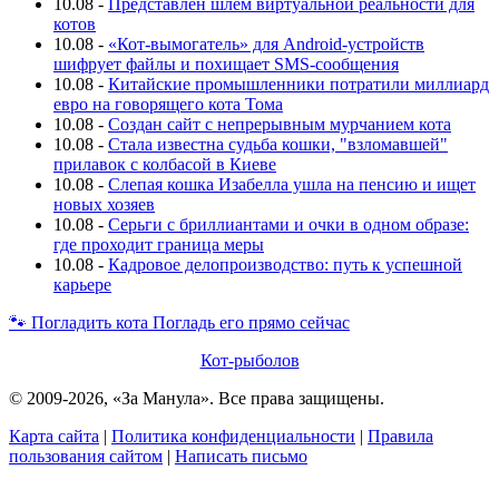
10.08
-
Представлен шлем виртуальной реальности для
котов
10.08
-
«Кот-вымогатель» для Android-устройств
шифрует файлы и похищает SMS-сообщения
10.08
-
Китайские промышленники потратили миллиард
евро на говорящего кота Тома
10.08
-
Создан сайт с непрерывным мурчанием кота
10.08
-
Стала известна судьба кошки, "взломавшей"
прилавок с колбасой в Киеве
10.08
-
Слепая кошка Изабелла ушла на пенсию и ищет
новых хозяев
10.08
-
Серьги с бриллиантами и очки в одном образе:
где проходит граница меры
10.08
-
Кадровое делопроизводство: путь к успешной
карьере
🐾
Погладить кота
Погладь его прямо сейчас
Кот-рыболов
© 2009-2026, «За Манула». Все права защищены.
Карта сайта
|
Политика конфиденциальности
|
Правила
пользования сайтом
|
Написать письмо