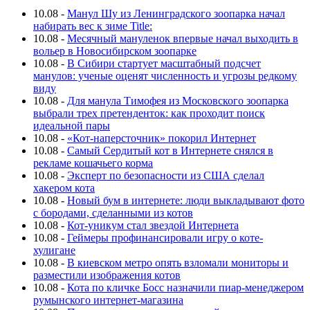
10.08
-
Манул Шу из Ленинградского зоопарка начал
набирать вес к зиме Title:
10.08
-
Месячный мануленок впервые начал выходить в
вольер в Новосибирском зоопарке
10.08
-
В Сибири стартует масштабный подсчет
манулов: ученые оценят численность и угрозы редкому
виду
10.08
-
Для манула Тимофея из Московского зоопарка
выбрали трех претенденток: как проходит поиск
идеальной пары
10.08
-
«Кот-наперсточник» покорил Интернет
10.08
-
Самый Сердитый кот в Интернете снялся в
рекламе кошачьего корма
10.08
-
Эксперт по безопасности из США сделал
хакером кота
10.08
-
Новый бум в интернете: люди выкладывают фото
с бородами, сделанными из котов
10.08
-
Кот-уникум стал звездой Интернета
10.08
-
Геймеры профинансировали игру о коте-
хулигане
10.08
-
В киевском метро опять взломали мониторы и
разместили изображения котов
10.08
-
Кота по кличке Босс назначили пиар-менеджером
румынского интернет-магазина