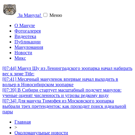
За Манула!
Меню
О Мануле
Фотогалерея
Видеотека
Публикации
Мануломания
Новости
Микс
[07:44]
Манул Шу из Ленинградского зоопарка начал набирать
вес к зиме Title:
[07:41]
Месячный мануленок впервые начал выходить в
вольер в Новосибирском зоопарке
[07:39]
В Сибири стартует масштабный подсчет манулов:
ученые оценят численность и угрозы редкому виду
[07:34]
Для манула Тимофея из Московского зоопарка
выбрали трех претенденток: как проходит поиск идеальной
пары
Главная
>
Околоманульные новости