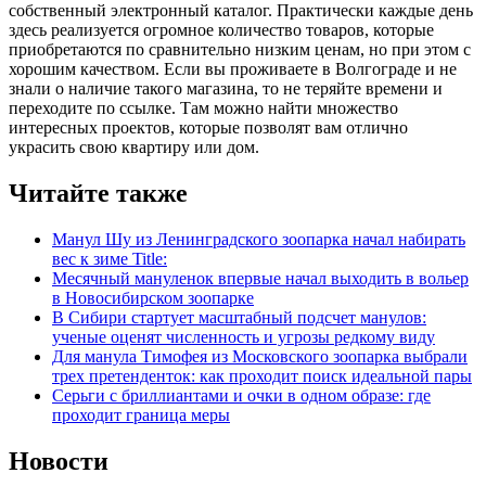
собственный электронный каталог. Практически каждые день
здесь реализуется огромное количество товаров, которые
приобретаются по сравнительно низким ценам, но при этом с
хорошим качеством. Если вы проживаете в Волгограде и не
знали о наличие такого магазина, то не теряйте времени и
переходите по ссылке. Там можно найти множество
интересных проектов, которые позволят вам отлично
украсить свою квартиру или дом.
Читайте также
Манул Шу из Ленинградского зоопарка начал набирать
вес к зиме Title:
Месячный мануленок впервые начал выходить в вольер
в Новосибирском зоопарке
В Сибири стартует масштабный подсчет манулов:
ученые оценят численность и угрозы редкому виду
Для манула Тимофея из Московского зоопарка выбрали
трех претенденток: как проходит поиск идеальной пары
Серьги с бриллиантами и очки в одном образе: где
проходит граница меры
Новости