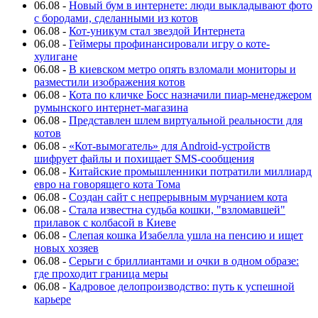
06.08
-
Новый бум в интернете: люди выкладывают фото
с бородами, сделанными из котов
06.08
-
Кот-уникум стал звездой Интернета
06.08
-
Геймеры профинансировали игру о коте-
хулигане
06.08
-
В киевском метро опять взломали мониторы и
разместили изображения котов
06.08
-
Кота по кличке Босс назначили пиар-менеджером
румынского интернет-магазина
06.08
-
Представлен шлем виртуальной реальности для
котов
06.08
-
«Кот-вымогатель» для Android-устройств
шифрует файлы и похищает SMS-сообщения
06.08
-
Китайские промышленники потратили миллиард
евро на говорящего кота Тома
06.08
-
Создан сайт с непрерывным мурчанием кота
06.08
-
Стала известна судьба кошки, "взломавшей"
прилавок с колбасой в Киеве
06.08
-
Слепая кошка Изабелла ушла на пенсию и ищет
новых хозяев
06.08
-
Серьги с бриллиантами и очки в одном образе:
где проходит граница меры
06.08
-
Кадровое делопроизводство: путь к успешной
карьере