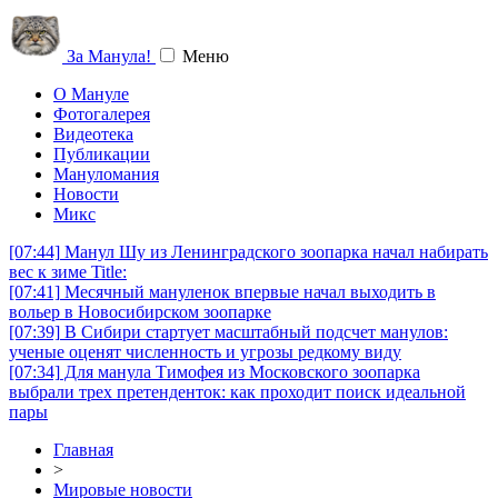
За Манула!
Меню
О Мануле
Фотогалерея
Видеотека
Публикации
Мануломания
Новости
Микс
[07:44]
Манул Шу из Ленинградского зоопарка начал набирать
вес к зиме Title:
[07:41]
Месячный мануленок впервые начал выходить в
вольер в Новосибирском зоопарке
[07:39]
В Сибири стартует масштабный подсчет манулов:
ученые оценят численность и угрозы редкому виду
[07:34]
Для манула Тимофея из Московского зоопарка
выбрали трех претенденток: как проходит поиск идеальной
пары
Главная
>
Мировые новости