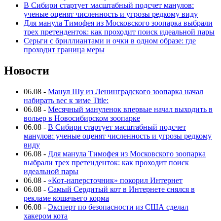
В Сибири стартует масштабный подсчет манулов:
ученые оценят численность и угрозы редкому виду
Для манула Тимофея из Московского зоопарка выбрали
трех претенденток: как проходит поиск идеальной пары
Серьги с бриллиантами и очки в одном образе: где
проходит граница меры
Новости
06.08
-
Манул Шу из Ленинградского зоопарка начал
набирать вес к зиме Title:
06.08
-
Месячный мануленок впервые начал выходить в
вольер в Новосибирском зоопарке
06.08
-
В Сибири стартует масштабный подсчет
манулов: ученые оценят численность и угрозы редкому
виду
06.08
-
Для манула Тимофея из Московского зоопарка
выбрали трех претенденток: как проходит поиск
идеальной пары
06.08
-
«Кот-наперсточник» покорил Интернет
06.08
-
Самый Сердитый кот в Интернете снялся в
рекламе кошачьего корма
06.08
-
Эксперт по безопасности из США сделал
хакером кота