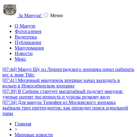
За Манула!
Меню
О Мануле
Фотогалерея
Видеотека
Публикации
Мануломания
Новости
Микс
[07:44]
Манул Шу из Ленинградского зоопарка начал набирать
вес к зиме Title:
[07:41]
Месячный мануленок впервые начал выходить в
вольер в Новосибирском зоопарке
[07:39]
В Сибири стартует масштабный подсчет манулов:
ученые оценят численность и угрозы редкому виду
[07:34]
Для манула Тимофея из Московского зоопарка
выбрали трех претенденток: как проходит поиск идеальной
пары
Главная
>
Мировые новости