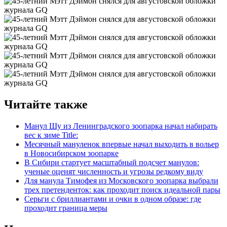
Читайте также
Манул Шу из Ленинградского зоопарка начал набирать
вес к зиме Title:
Месячный мануленок впервые начал выходить в вольер
в Новосибирском зоопарке
В Сибири стартует масштабный подсчет манулов:
ученые оценят численность и угрозы редкому виду
Для манула Тимофея из Московского зоопарка выбрали
трех претенденток: как проходит поиск идеальной пары
Серьги с бриллиантами и очки в одном образе: где
проходит граница меры