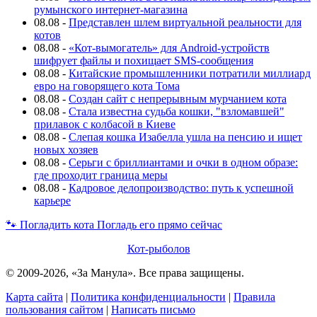
румынского интернет-магазина
08.08
-
Представлен шлем виртуальной реальности для
котов
08.08
-
«Кот-вымогатель» для Android-устройств
шифрует файлы и похищает SMS-сообщения
08.08
-
Китайские промышленники потратили миллиард
евро на говорящего кота Тома
08.08
-
Создан сайт с непрерывным мурчанием кота
08.08
-
Стала известна судьба кошки, "взломавшей"
прилавок с колбасой в Киеве
08.08
-
Слепая кошка Изабелла ушла на пенсию и ищет
новых хозяев
08.08
-
Серьги с бриллиантами и очки в одном образе:
где проходит граница меры
08.08
-
Кадровое делопроизводство: путь к успешной
карьере
🐾
Погладить кота
Погладь его прямо сейчас
Кот-рыболов
© 2009-2026, «За Манула». Все права защищены.
Карта сайта
|
Политика конфиденциальности
|
Правила
пользования сайтом
|
Написать письмо