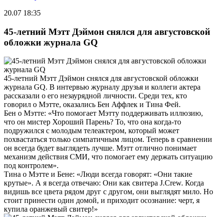
20.07 18:35
45-летний Мэтт Дэймон снялся для августовской
обложки журнала GQ
45-летний Мэтт Дэймон снялся для августовской обложки
журнала GQ. В интервью журналу друзья и коллеги актера
рассказали о его незаурядной личности. Среди тех, кто
говорил о Мэтте, оказались Бен Аффлек и Тина Фей.
Бен о Мэтте: «Что помогает Мэтту поддерживать иллюзию,
что он мистер Хороший Парень? То, что она когда-то
подружился с молодым телеактером, который может
похвастаться только симпатичным лицом. Теперь в сравнении
он всегда будет выглядеть лучше. Мэтт отлично понимает
механизм действия СМИ, что помогает ему держать ситуацию
под контролем».
Тина о Мэтте и Бене: «Люди всегда говорят: «Они такие
крутые». А я всегда отвечаю: Они как свитера J.Crew. Когда
видишь все цвета рядом друг с другом, они выглядят мило. Но
стоит принести один домой, и приходит осознание: черт, я
купила оранжевый свитер!»