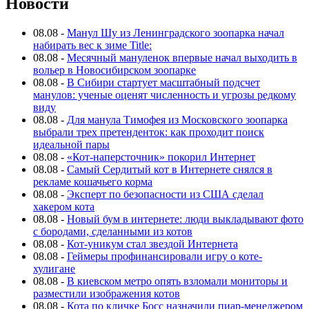
Новости
08.08
-
Манул Шу из Ленинградского зоопарка начал
набирать вес к зиме Title:
08.08
-
Месячный мануленок впервые начал выходить в
вольер в Новосибирском зоопарке
08.08
-
В Сибири стартует масштабный подсчет
манулов: ученые оценят численность и угрозы редкому
виду
08.08
-
Для манула Тимофея из Московского зоопарка
выбрали трех претенденток: как проходит поиск
идеальной пары
08.08
-
«Кот-наперсточник» покорил Интернет
08.08
-
Самый Сердитый кот в Интернете снялся в
рекламе кошачьего корма
08.08
-
Эксперт по безопасности из США сделал
хакером кота
08.08
-
Новый бум в интернете: люди выкладывают фото
с бородами, сделанными из котов
08.08
-
Кот-уникум стал звездой Интернета
08.08
-
Геймеры профинансировали игру о коте-
хулигане
08.08
-
В киевском метро опять взломали мониторы и
разместили изображения котов
08.08
-
Кота по кличке Босс назначили пиар-менеджером